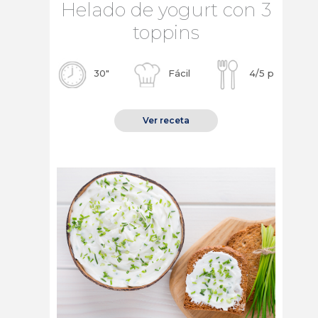
Helado de yogurt con 3
toppins
30″
Fácil
4/5 p
Ver receta